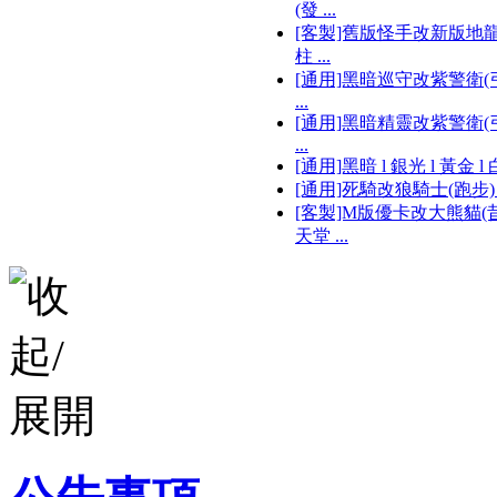
(發 ...
[客製]舊版怪手改新版地
柱 ...
[通用]黑暗巡守改紫警衛(弓
...
[通用]黑暗精靈改紫警衛(弓
...
[通用]黑暗 l 銀光 l 黃金 l 白 
[通用]死騎改狼騎士(跑步) .
[客製]M版優卡改大熊貓(
天堂 ...