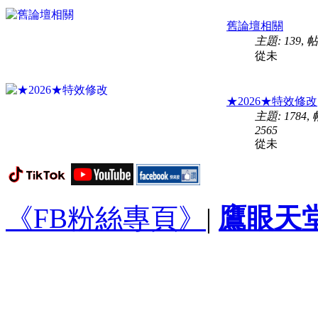
舊論壇相關
主題: 139
,
帖
從未
★2026★特效修改
主題: 1784
,
2565
從未
《FB粉絲專頁》
|
鷹眼天堂