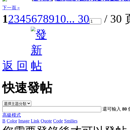
下一頁 »
1
2
3
4
5
6
7
8
9
10
... 30
/ 30
返 回
快速發帖
還可輸入
80
高級模式
B
Color
Image
Link
Quote
Code
Smilies