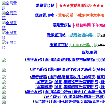
隱藏置頂帖
├ ★★★贊助相關說明★★★ 
隱藏置頂帖
├ 重要必看-下載附件注意事項 
隱藏置頂帖
├ 服務時間 下午3點 
隱藏置頂帖
├ 搜尋論壇內容 ┤
隱藏置頂帖
├ LINE社群 ┤
版塊主題
[
巡守系列
]
[通用]黑暗巡守改青變吉爾塔斯(弓)(發
[
巡守系列
]
[通用]黑暗巡守改月之絲莉安(發亮版
[
黑暗精靈
]
[通用]黑暗精靈改月之絲莉安(發亮版
[
巡守系列
]
[通用]黑暗巡守改紫警衛(弓)(發
[
黑暗精靈
]
[通用]黑暗精靈改紫警衛(弓)(發
[
騎士系列
]
[通用]黑暗 l 銀光 l 黃金 l 白金騎士
[
死亡騎士
]
[通用]死騎改狼騎士(跑步)
[
死亡騎士
]
[通用]死騎改聖誕女妖精(原速+兩