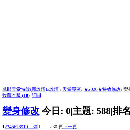
鷹眼天堂特效(新論壇)
»
論壇
›
天堂專區
›
★2026★特效修改
›
變
收藏本版
(
10
)
|
訂閱
變身修改
今日:
0
|
主題:
588
|
排名
1
2
3
4
5
6
7
8
9
10
... 30
/ 30 頁
下一頁