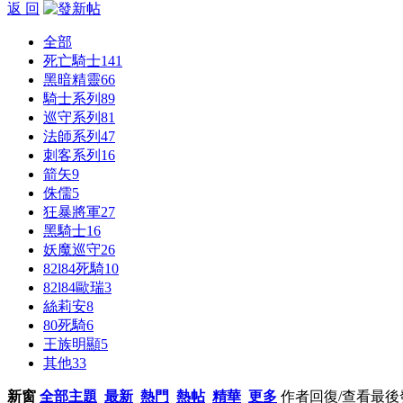
返 回
全部
死亡騎士
141
黑暗精靈
66
騎士系列
89
巡守系列
81
法師系列
47
刺客系列
16
箭矢
9
侏儒
5
狂暴將軍
27
黑騎士
16
妖魔巡守
26
82l84死騎
10
82l84歐瑞
3
絲莉安
8
80死騎
6
王族明顯
5
其他
33
新窗
全部主題
最新
熱門
熱帖
精華
更多
作者
回復/查看
最後