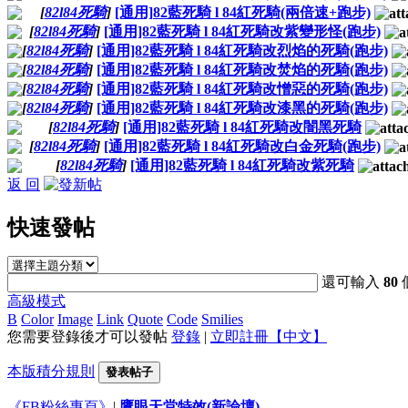
[
82l84死騎
]
[通用]82藍死騎 l 84紅死騎(兩倍速+跑步)
[
82l84死騎
]
[通用]82藍死騎 l 84紅死騎改紫變形怪(跑步)
[
82l84死騎
]
[通用]82藍死騎 l 84紅死騎改烈焰的死騎(跑步)
[
82l84死騎
]
[通用]82藍死騎 l 84紅死騎改焚焰的死騎(跑步)
[
82l84死騎
]
[通用]82藍死騎 l 84紅死騎改憎惡的死騎(跑步)
[
82l84死騎
]
[通用]82藍死騎 l 84紅死騎改漆黑的死騎(跑步)
[
82l84死騎
]
[通用]82藍死騎 l 84紅死騎改闇黑死騎
[
82l84死騎
]
[通用]82藍死騎 l 84紅死騎改白金死騎(跑步)
[
82l84死騎
]
[通用]82藍死騎 l 84紅死騎改紫死騎
返 回
快速發帖
還可輸入
80
高級模式
B
Color
Image
Link
Quote
Code
Smilies
您需要登錄後才可以發帖
登錄
|
立即註冊【中文】
本版積分規則
發表帖子
《FB粉絲專頁》
|
鷹眼天堂特效(新論壇)