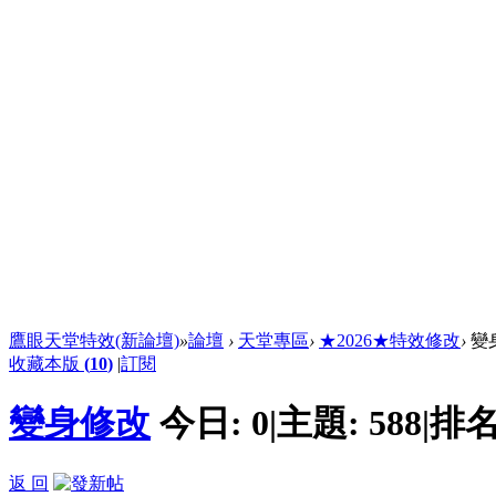
鷹眼天堂特效(新論壇)
»
論壇
›
天堂專區
›
★2026★特效修改
›
變
收藏本版
(
10
)
|
訂閱
變身修改
今日:
0
|
主題:
588
|
排名
返 回