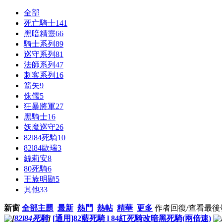
全部
死亡騎士
141
黑暗精靈
66
騎士系列
89
巡守系列
81
法師系列
47
刺客系列
16
箭矢
9
侏儒
5
狂暴將軍
27
黑騎士
16
妖魔巡守
26
82l84死騎
10
82l84歐瑞
3
絲莉安
8
80死騎
6
王族明顯
5
其他
33
新窗
全部主題
最新
熱門
熱帖
精華
更多
作者
回復/查看
最後
[
82l84死騎
]
[通用]82藍死騎 l 84紅死騎改暗黑死騎(兩倍速)