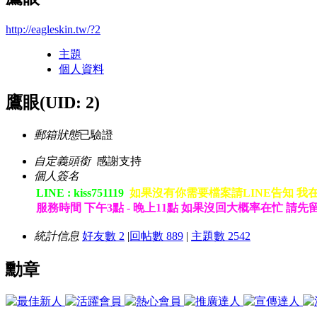
http://eagleskin.tw/?2
主題
個人資料
鷹眼
(UID: 2)
郵箱狀態
已驗證
自定義頭銜
感謝支持
個人簽名
LINE : kiss751119
如果沒有你需要檔案請LINE告知 我
服務時間 下午3點 - 晚上11點 如果沒回大概率在忙 請先
統計信息
好友數 2
|
回帖數 889
|
主題數 2542
勳章