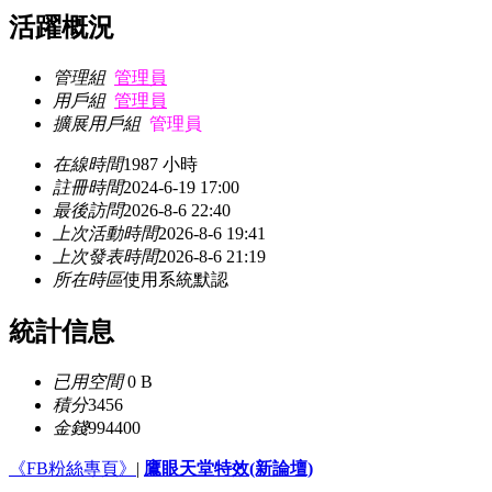
活躍概況
管理組
管理員
用戶組
管理員
擴展用戶組
管理員
在線時間
1987 小時
註冊時間
2024-6-19 17:00
最後訪問
2026-8-6 22:40
上次活動時間
2026-8-6 19:41
上次發表時間
2026-8-6 21:19
所在時區
使用系統默認
統計信息
已用空間
0 B
積分
3456
金錢
994400
《FB粉絲專頁》
|
鷹眼天堂特效(新論壇)