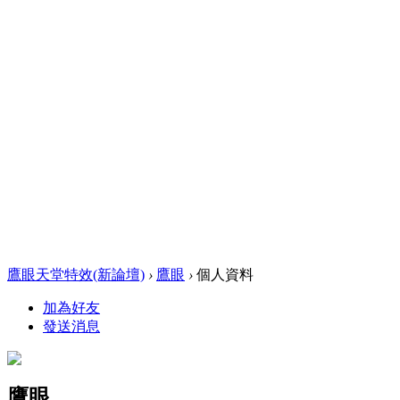
鷹眼天堂特效(新論壇)
›
鷹眼
›
個人資料
加為好友
發送消息
鷹眼