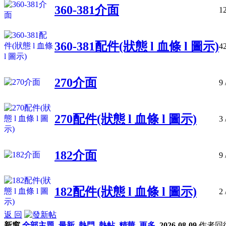
360-381介面
1
360-381配件(狀態 l 血條 l 圖示)
4
270介面
9
270配件(狀態 l 血條 l 圖示)
3
182介面
9
182配件(狀態 l 血條 l 圖示)
2
返 回
新窗
全部主題
最新
熱門
熱帖
精華
更多
2026-08-09
作者
回