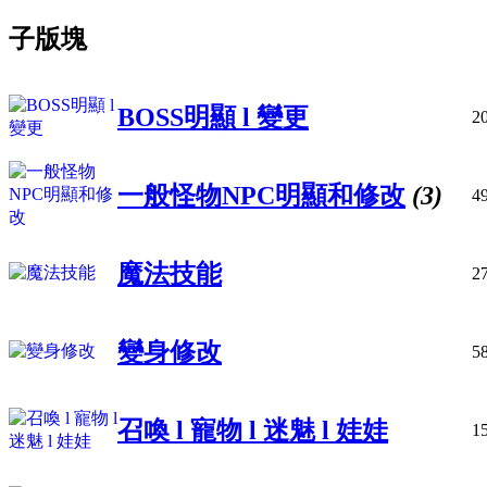
子版塊
BOSS明顯 l 變更
2
一般怪物NPC明顯和修改
(3)
4
魔法技能
2
變身修改
5
召喚 l 寵物 l 迷魅 l 娃娃
1