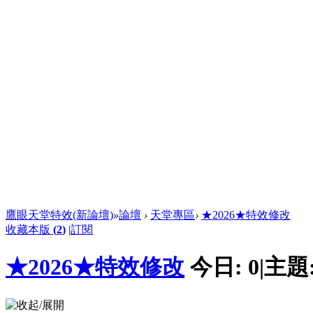
鷹眼天堂特效(新論壇)
»
論壇
›
天堂專區
›
★2026★特效修改
收藏本版
(
2
)
|
訂閱
★2026★特效修改
今日:
0
|
主題