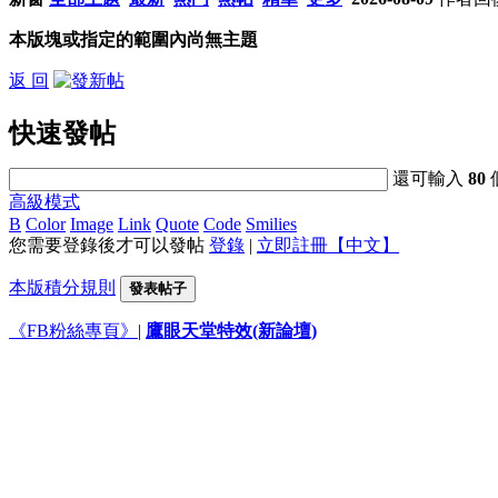
本版塊或指定的範圍內尚無主題
返 回
快速發帖
還可輸入
80
高級模式
B
Color
Image
Link
Quote
Code
Smilies
您需要登錄後才可以發帖
登錄
|
立即註冊【中文】
本版積分規則
發表帖子
《FB粉絲專頁》
|
鷹眼天堂特效(新論壇)