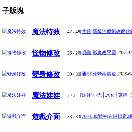
子版塊
魔法特效
[共通]新版治癒術改簡化圖示
42
/ 48
怪物修改
[明顯]影魔改惡靈
2025-1
26
/ 26
變身修改
[通用]死騎兩倍速
2026-6
30
/ 30
魔法娃娃
[娃娃]小巴│冰女│克特│墮
3
/ 3
遊戲介面
[760-880配件]右鍵鎖定2種 
33
/ 33