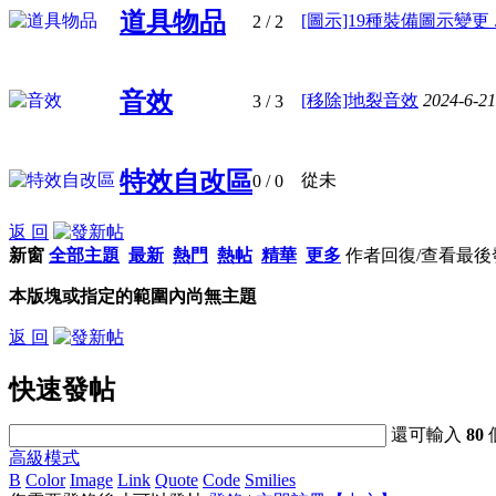
道具物品
[圖示]19種裝備圖示變更 ..
2
/ 2
音效
[移除]地裂音效
2024-6-2
3
/ 3
特效自改區
從未
0
/ 0
返 回
新窗
全部主題
最新
熱門
熱帖
精華
更多
作者
回復/查看
最後
本版塊或指定的範圍內尚無主題
返 回
快速發帖
還可輸入
80
高級模式
B
Color
Image
Link
Quote
Code
Smilies