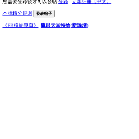
您需要登錄後才可以發帖
登錄
|
立即註冊【中文】
本版積分規則
發表帖子
《FB粉絲專頁》
|
鷹眼天堂特效(新論壇)