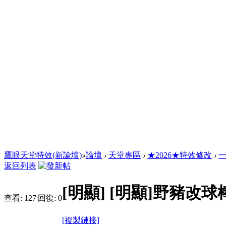
鷹眼天堂特效(新論壇)
»
論壇
›
天堂專區
›
★2026★特效修改
›
一
返回列表
[明顯]
[明顯]野豬改球
查看:
127
|
回復:
0
[複製鏈接]