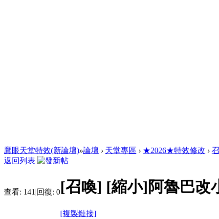
鷹眼天堂特效(新論壇)
»
論壇
›
天堂專區
›
★2026★特效修改
›
召
返回列表
[召喚]
[縮小]阿魯巴改
查看:
141
|
回復:
0
[複製鏈接]