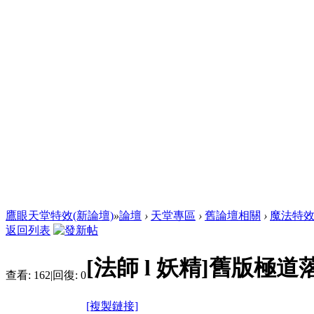
鷹眼天堂特效(新論壇)
»
論壇
›
天堂專區
›
舊論壇相關
›
魔法特
返回列表
[法師 l 妖精]舊版極
查看:
162
|
回復:
0
[複製鏈接]