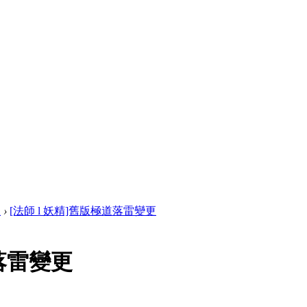
效
›
[法師 l 妖精]舊版極道落雷變更
道落雷變更