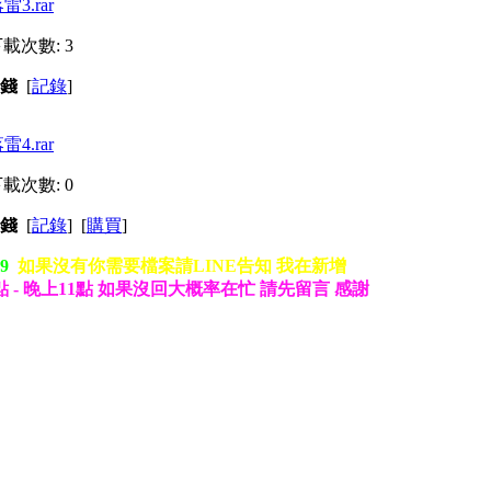
3.rar
 下載次數: 3
金錢
[
記錄
]
4.rar
 下載次數: 0
金錢
[
記錄
] [
購買
]
19
如果沒有你需要檔案請LINE告知 我在新增
點 - 晚上11點 如果沒回大概率在忙 請先留言 感謝