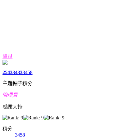
鷹眼
2543
3433
3458
主題
帖子
積分
管理員
感謝支持
積分
3458