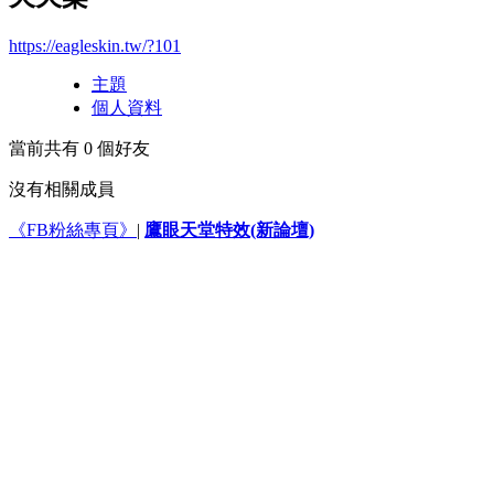
https://eagleskin.tw/?101
主題
個人資料
當前共有
0
個好友
沒有相關成員
《FB粉絲專頁》
|
鷹眼天堂特效(新論壇)