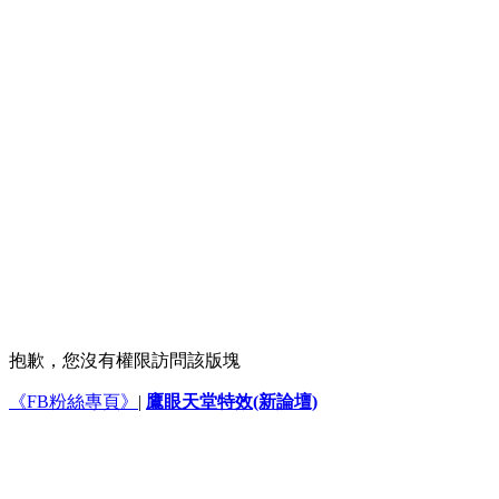
抱歉，您沒有權限訪問該版塊
《FB粉絲專頁》
|
鷹眼天堂特效(新論壇)