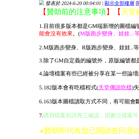
發表於 2024-6-20 00:04:01
|
顯示全部樓層
|
【
贊助前的注意事項
】
【
天堂
1.目前很多版本都是GM端新增的圖檔
能會沒有效果
。(
M版跑步變身、娃娃...
2.
M版跑步變身
、R版跑步變身、娃娃..等
3.除了GM自定義的編號外，原版編號都
4.
論壇檔案有些已經被分享在某一些論壇
5.182
版本
會有吃檔程式(
天堂傳說吃檔
)
6.163版本
圖檔讀取方式不同
，有可能會
7.
購買檔案前請再三確認，因數位檔案可
贊助即代表您已閱讀並同意
★