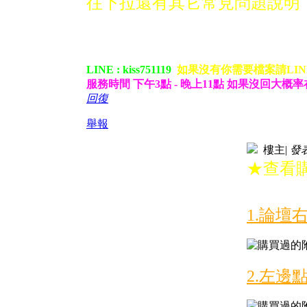
往下拉還有其它常見問題說明
LINE : kiss751119
如果沒有你需要檔案請LIN
服務時間 下午3點 - 晚上11點 如果沒回大概
回復
舉報
樓主
|
發表於
★查看
1.論壇
2.左邊