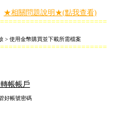
★相關問題說明★(點我查看)
=========================
幣發放 > 使用金幣購買並下載所需檔案
=========================
】
取轉帳帳戶
保管好帳號密碼