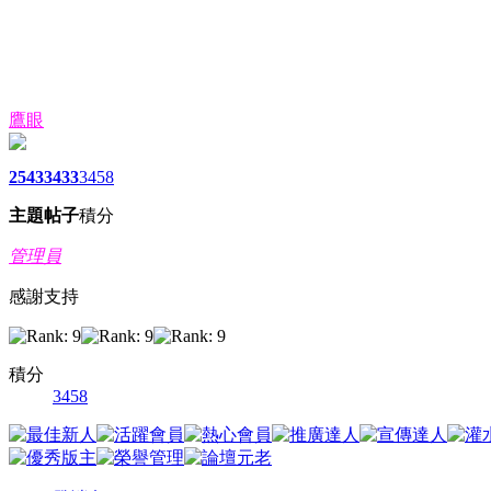
鷹眼
2543
3433
3458
主題
帖子
積分
管理員
感謝支持
積分
3458