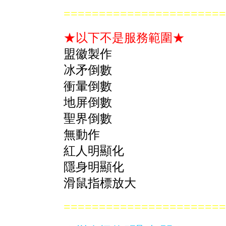
=======================
★以下不是服務範圍
★
盟徽製作
冰矛倒數
衝暈倒數
地屏倒數
聖界倒數
無動作
紅人明顯化
隱身明顯化
滑鼠指標放大
=======================