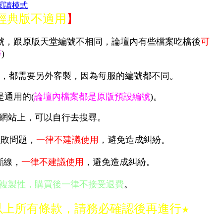
閱讀模式
經典版不適用
】
編號，跟原版天堂編號不相同，論壇內有些檔案吃檔後
可
等
)
，
都需要另外客製，因為每服的編號都不同
。
是通用的(
論壇內檔案都是原版預設編號
)。
網站上，可以自行去搜尋。
失敗問題
，
一律不建議使用
，避免造成糾紛
。
斷線，
一律
不建議使用
，避免造成糾紛
。
複製性，購買後一律不接受退費
。
以上所有條款，請務必確認後再進行
★