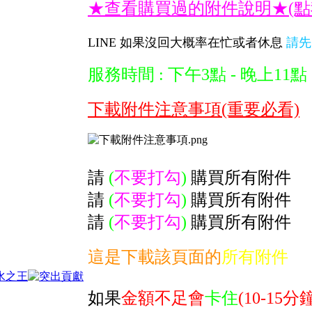
★查看購買過的附件說明★(點
LINE 如果沒回大概率在忙或者休息
請先
服務時間 : 下午3點 - 晚上11點
下載附件注意事項(重要必看)
請
(
不要打勾
)
購買所有附件
請
(
不要打勾
)
購買所有附件
請
(
不要打勾
)
購買所有附件
這是下載該頁面的
所有附件
如果
金額不足會
卡住
(10-15