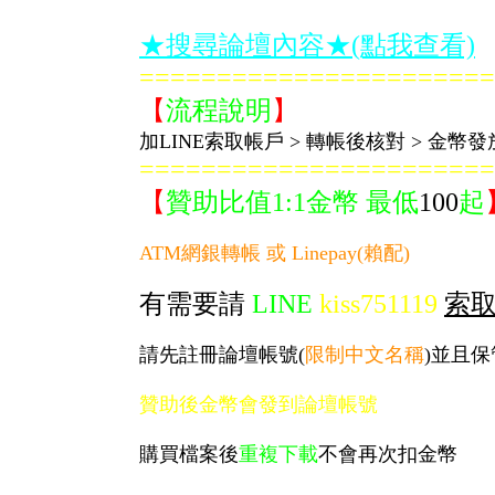
★搜尋論壇內容★(點我查看)
=======================
【
流程說明
】
加LINE索取帳戶 > 轉帳後核對 > 金
=======================
【
贊助比值1:1金幣
最低
100
起
ATM網銀轉帳 或 Linepay(賴配)
有需要請
LINE
kiss751119
索
請先註冊論壇帳號(
限制中文名稱
)並且
贊助後金幣會發到論壇帳號
購買檔案後
重複下載
不會再次扣金幣