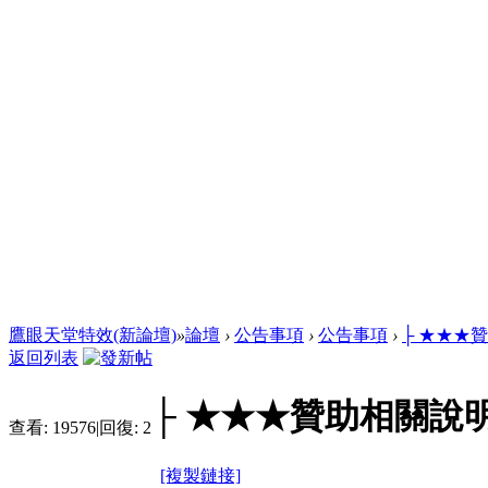
鷹眼天堂特效(新論壇)
»
論壇
›
公告事項
›
公告事項
›
├ ★★★
返回列表
├ ★★★贊助相關說明
查看:
19576
|
回復:
2
[複製鏈接]