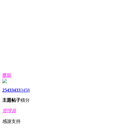
鷹眼
2543
3433
3458
主題
帖子
積分
管理員
感謝支持