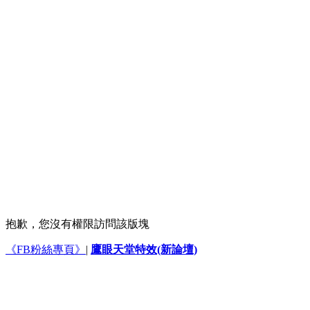
抱歉，您沒有權限訪問該版塊
《FB粉絲專頁》
|
鷹眼天堂特效(新論壇)