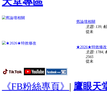
天堂專區
舊論壇相關
主題: 139
,
帖
從未
★2026★特效修改
主題: 1784
,
2565
從未
《FB粉絲專頁》
|
鷹眼天堂