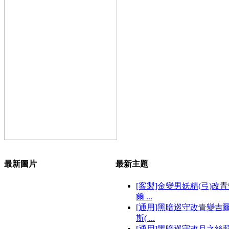
最新圖片
最新主題
[客製]金變男妖精(弓)改
爾 ...
[通用]黑暗巡守改青變吉
斯( ...
[通用]黑暗巡守改月之絲