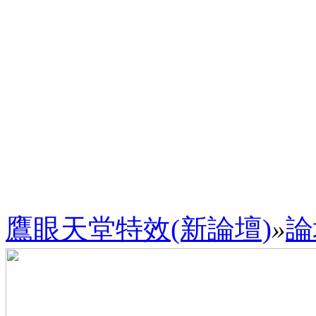
鷹眼天堂特效(新論壇)
»
論