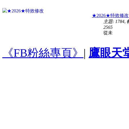
★2026★特效修改
主題: 1784
,
2565
從未
《FB粉絲專頁》
|
鷹眼天堂