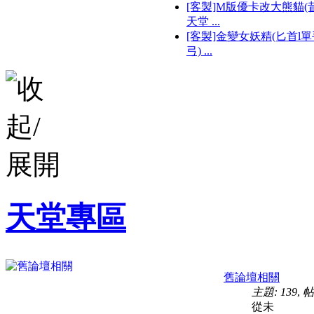
[客製]M版優卡改大熊貓(
天堂 ...
[客製]金變女妖精(匕首l單
弓) ...
天堂專區
舊論壇相關
主題: 139
,
帖
從未